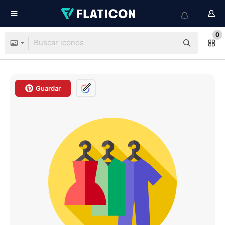
0
Guardar