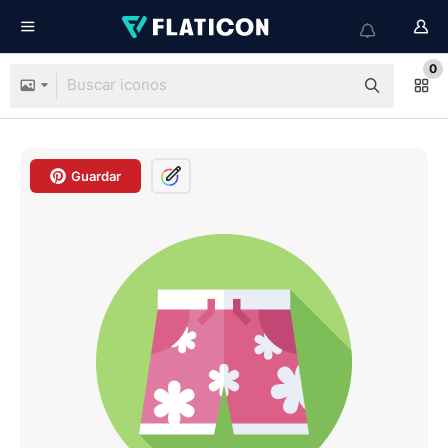
0
Guardar