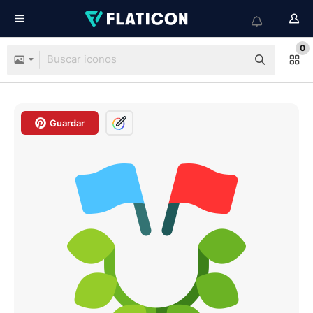
0
Guardar