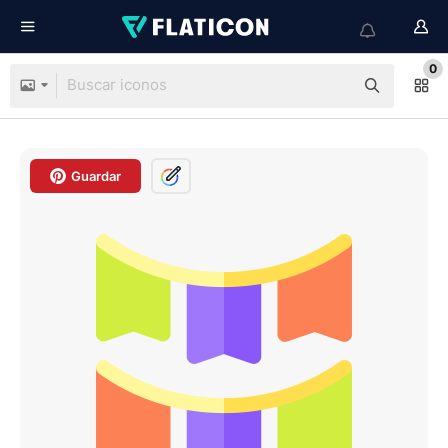
0
Guardar