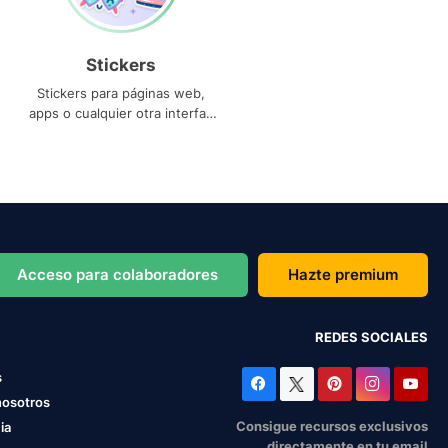
Stickers
Stickers para páginas web,
apps o cualquier otra interfaz
que necesites
Acceso para colaboradores
Hazte premium
REDES SOCIALES
s
nosotros
Consigue recursos exclusivos
ia
directamente en tu email