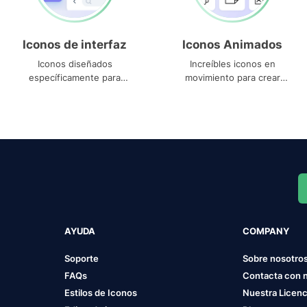
Iconos de interfaz
Iconos Animados
Iconos diseñados
Increíbles iconos en
específicamente para
movimiento para crear
interfaces
proyectos dinámicos
AYUDA
COMPANY
Soporte
Sobre nosotro
FAQs
Contacta con 
Estilos de Iconos
Nuestra Licenc