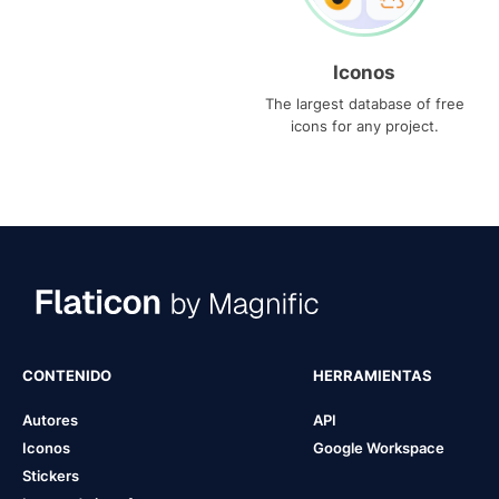
Iconos
The largest database of free
icons for any project.
CONTENIDO
HERRAMIENTAS
Autores
API
Iconos
Google Workspace
Stickers