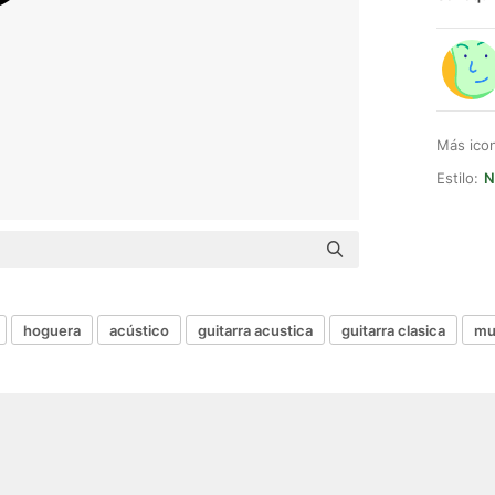
Más ico
Estilo:
N
hoguera
acústico
guitarra acustica
guitarra clasica
mu