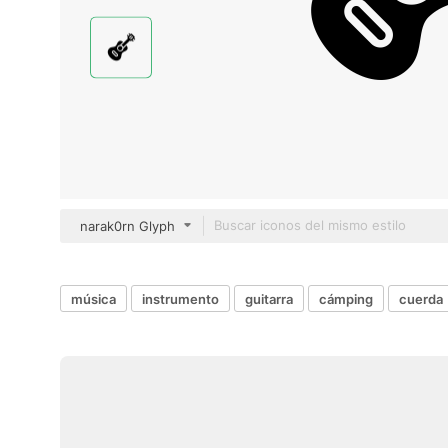
narak0rn Glyph
música
instrumento
guitarra
cámping
cuerda