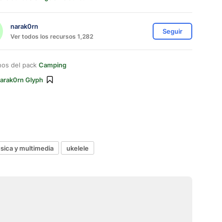
narak0rn
Seguir
Ver todos los recursos 1,282
nos del pack
Camping
arak0rn Glyph
sica y multimedia
ukelele