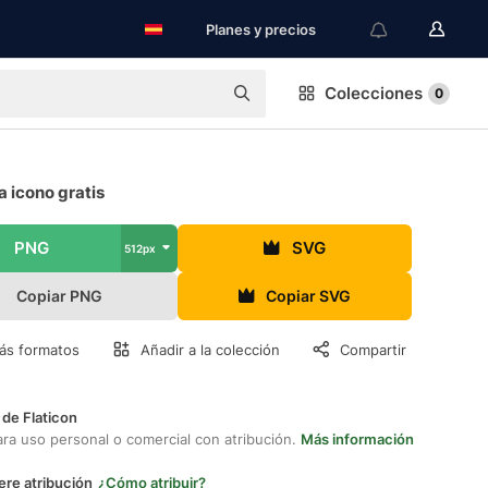
Planes y precios
Colecciones
0
a icono gratis
PNG
SVG
512px
Copiar PNG
Copiar SVG
ás formatos
Añadir a la colección
Compartir
 de Flaticon
ara uso personal o comercial con atribución.
Más información
ere atribución
¿Cómo atribuir?