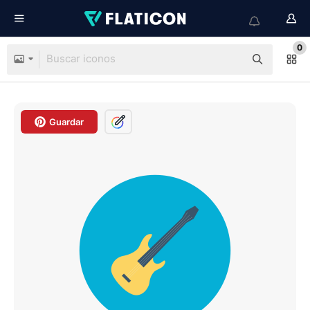
0
Guardar