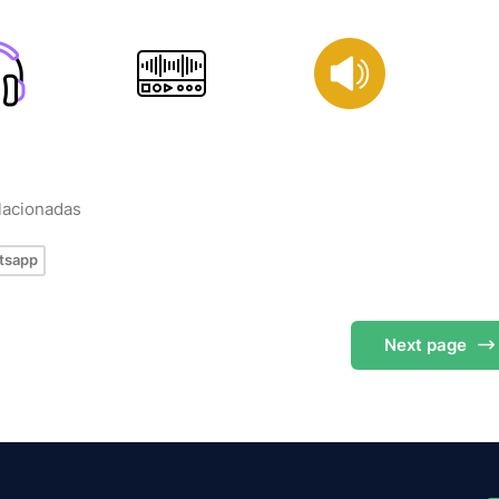
elacionadas
tsapp
Next
page