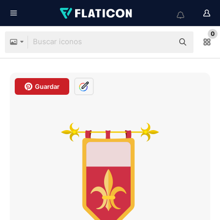
0
Guardar