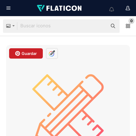
0
Guardar