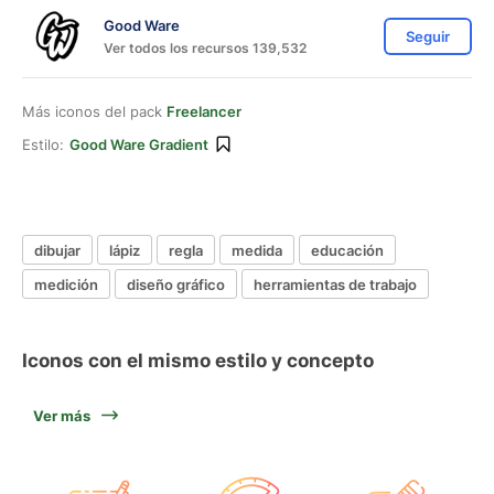
Good Ware
Seguir
Ver todos los recursos 139,532
Más iconos del pack
Freelancer
Estilo:
Good Ware Gradient
dibujar
lápiz
regla
medida
educación
medición
diseño gráfico
herramientas de trabajo
Iconos con el mismo estilo y concepto
Ver más