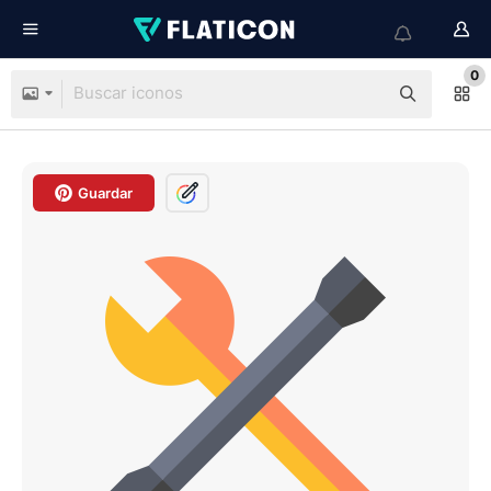
0
Guardar