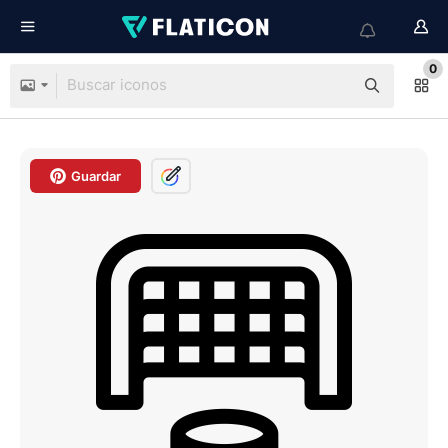
0
Guardar