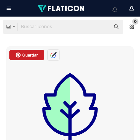
0
Guardar