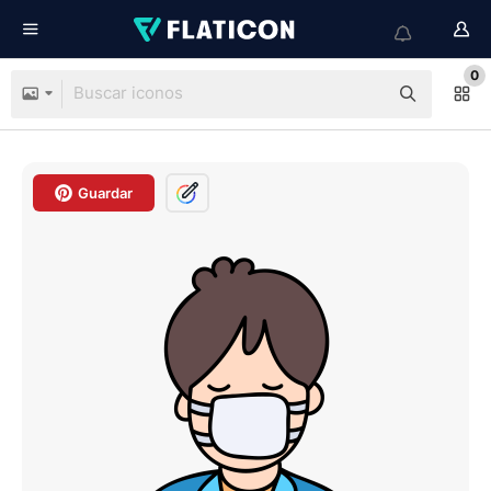
0
Guardar