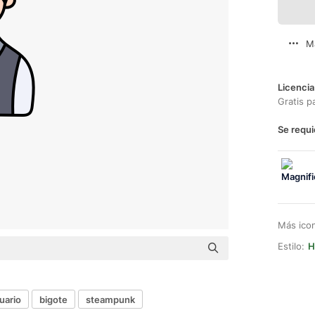
M
Licencia
Gratis p
Se requi
Más ico
Estilo:
H
uario
bigote
steampunk