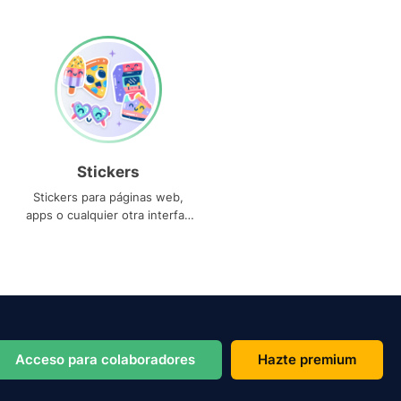
Stickers
Stickers para páginas web,
apps o cualquier otra interfaz
que necesites
Acceso para colaboradores
Hazte premium