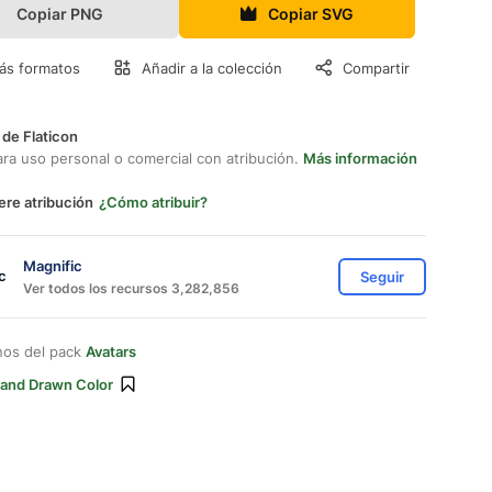
Copiar PNG
Copiar SVG
ás formatos
Añadir a la colección
Compartir
 de Flaticon
ara uso personal o comercial con atribución.
Más información
ere atribución
¿Cómo atribuir?
Magnific
Seguir
Ver todos los recursos 3,282,856
nos del pack
Avatars
and Drawn Color