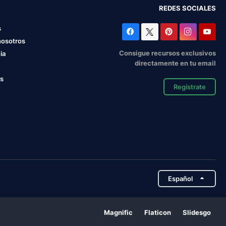
REDES SOCIALES
s
nosotros
Consigue recursos exclusivos
ia
directamente en tu email
os
Regístrate
Español
Magnific
Flaticon
Slidesgo