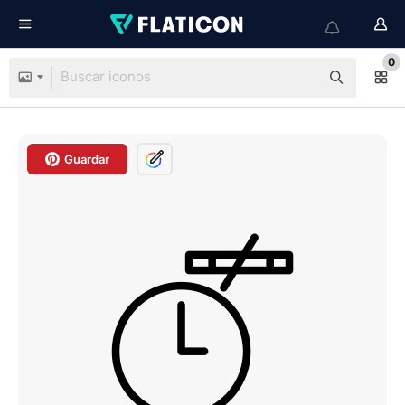
0
Guardar