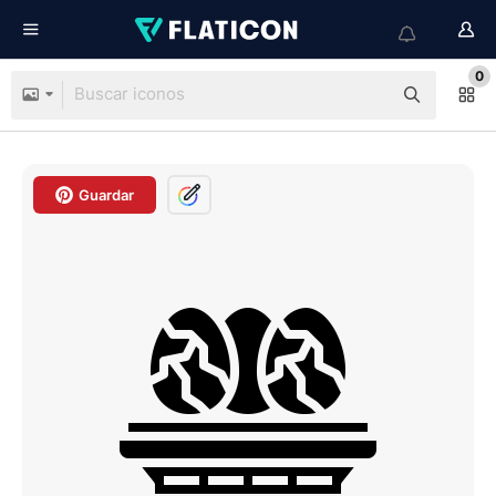
0
Guardar