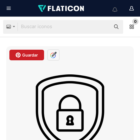
0
Guardar