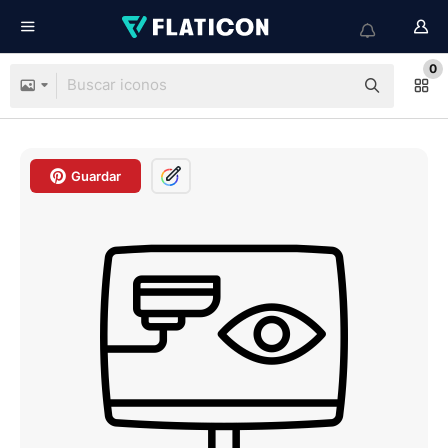
0
Guardar