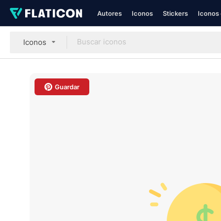
Autores
Iconos
Stickers
Iconos 
Iconos
Guardar