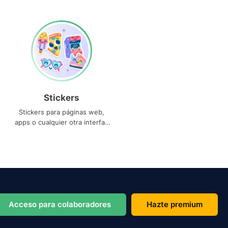
Stickers
Stickers para páginas web,
apps o cualquier otra interfaz
que necesites
Acceso para colaboradores
Hazte premium