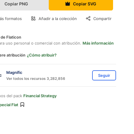
Copiar PNG
Copiar SVG
ás formatos
Añadir a la colección
Compartir
 de Flaticon
ara uso personal o comercial con atribución.
Más información
ere atribución
¿Cómo atribuir?
Magnific
Seguir
Ver todos los recursos 3,282,856
nos del pack
Financial Strategy
pecial Flat