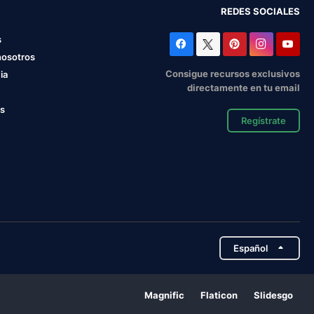
REDES SOCIALES
s
nosotros
Consigue recursos exclusivos
ia
directamente en tu email
os
Regístrate
Español
Magnific
Flaticon
Slidesgo