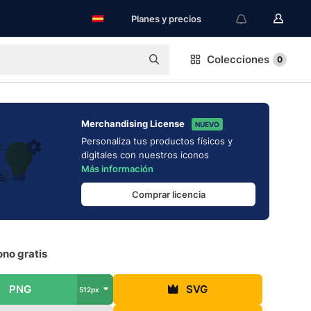
Planes y precios
Colecciones
0
Merchandising License
NUEVO
Personaliza tus productos físicos y
digitales con nuestros iconos
Más información
Comprar licencia
ono gratis
PNG
SVG
512px