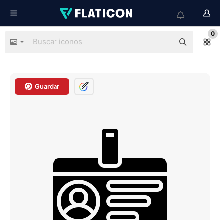
0
Guardar