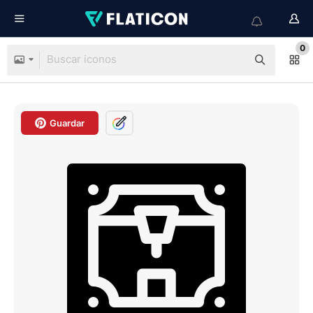
0
Guardar