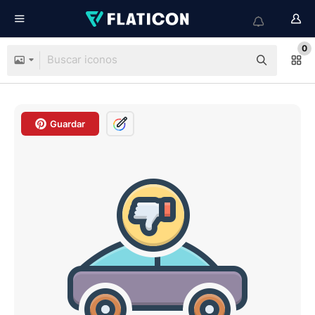
0
Guardar