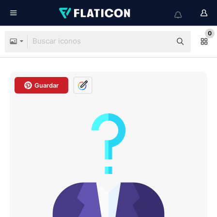
0
Guardar