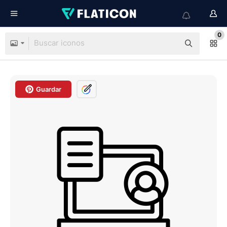
0
Guardar