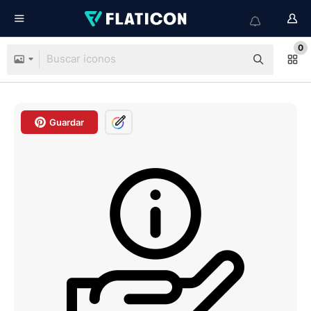
0
Guardar