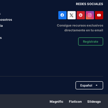
REDES SOCIALES
s
nosotros
Consigue recursos exclusivos
ia
directamente en tu email
os
Regístrate
Español
Magnific
Flaticon
Slidesgo