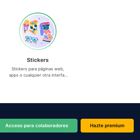
Stickers
Stickers para páginas web,
apps o cualquier otra interfaz
que necesites
Acceso para colaboradores
Hazte premium