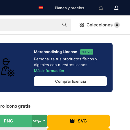
Planes y precios
Colecciones
0
Merchandising License
NUEVO
Personaliza tus productos físicos y
digitales con nuestros iconos
Más información
Comprar licencia
ro icono gratis
PNG
SVG
512px