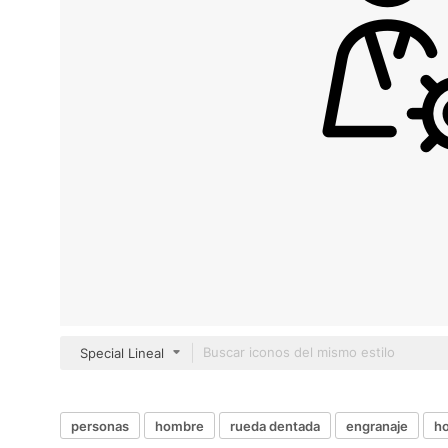
Special Lineal
personas
hombre
rueda dentada
engranaje
h