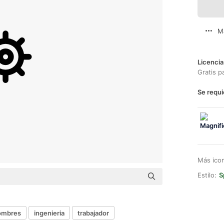
M
Licencia
Gratis p
Se requi
Más ico
Estilo:
S
ombres
ingenieria
trabajador