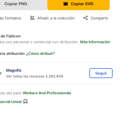
Copiar PNG
Copiar SVG
ás formatos
Añadir a la colección
Compartir
 de Flaticon
ara uso personal o comercial con atribución.
Más información
ere atribución
¿Cómo atribuir?
Magnific
Seguir
Ver todos los recursos 3,282,856
nos del pack
Workers And Professionals
pecial Lineal