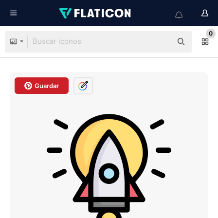
0
Guardar