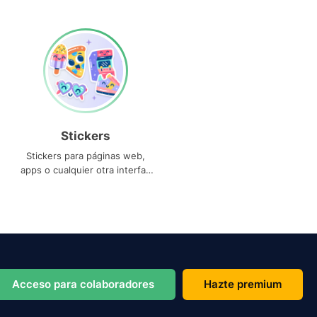
Stickers
Stickers para páginas web,
apps o cualquier otra interfaz
que necesites
Acceso para colaboradores
Hazte premium