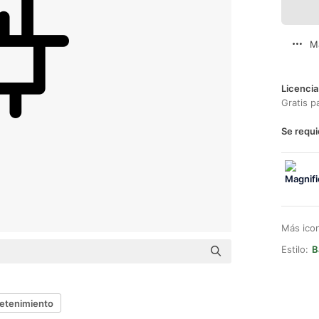
M
Licencia
Gratis p
Se requi
Más ico
Estilo:
B
retenimiento