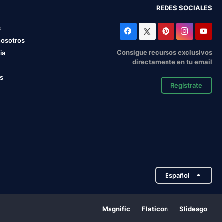
REDES SOCIALES
s
nosotros
Consigue recursos exclusivos
ia
directamente en tu email
os
Regístrate
Español
Magnific
Flaticon
Slidesgo