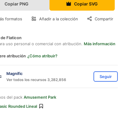
Copiar PNG
Copiar SVG
ás formatos
Añadir a la colección
Compartir
 de Flaticon
ara uso personal o comercial con atribución.
Más información
ere atribución
¿Cómo atribuir?
Magnific
Seguir
Ver todos los recursos 3,282,856
nos del pack
Amusement Park
asic Rounded Lineal