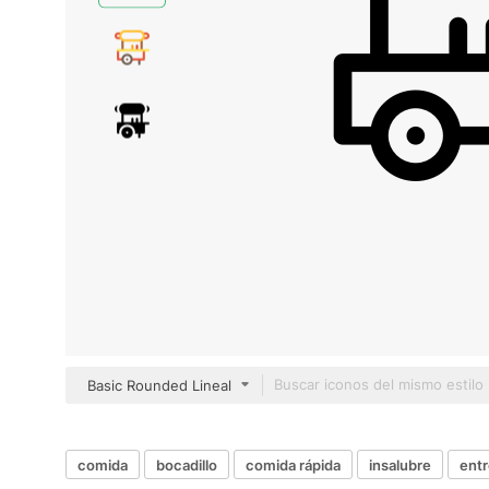
Basic Rounded Lineal
comida
bocadillo
comida rápida
insalubre
ent