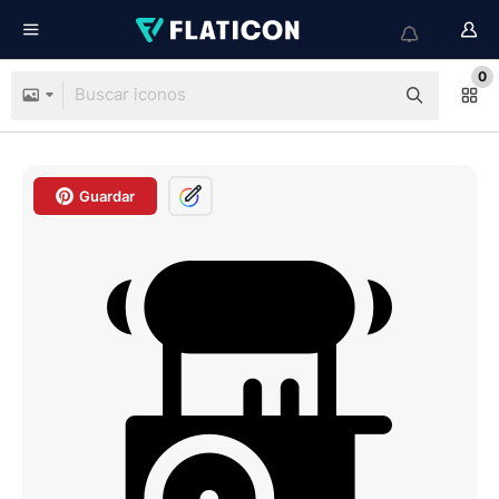
0
Guardar