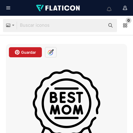
0
Guardar