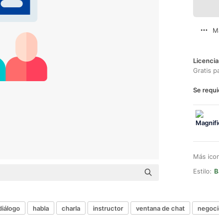
M
Licencia
Gratis p
Se requi
Más ico
Estilo:
B
diálogo
habla
charla
instructor
ventana de chat
negoci