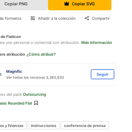
Copiar PNG
Copiar SVG
ás formatos
Añadir a la colección
Compartir
 de Flaticon
ara uso personal o comercial con atribución.
Más información
ere atribución
¿Cómo atribuir?
Magnific
Seguir
Ver todos los recursos 3,282,832
nos del pack
Outsourcing
asic Rounded Flat
os y finanzas
instrucciones
conferencia de prensa