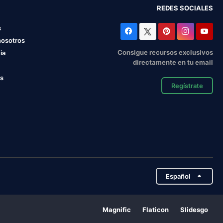
REDES SOCIALES
s
nosotros
Consigue recursos exclusivos
ia
directamente en tu email
os
Regístrate
Español
Magnific
Flaticon
Slidesgo