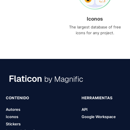
Iconos
The largest database of free
icons for any project.
CONTENIDO
HERRAMIENTAS
Autores
API
Iconos
Google Workspace
Stickers