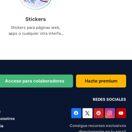
Stickers
Stickers para páginas web,
apps o cualquier otra interfaz
que necesites
Acceso para colaboradores
Hazte premium
REDES SOCIALES
s
nosotros
Consigue recursos exclusivos
ia
directamente en tu email