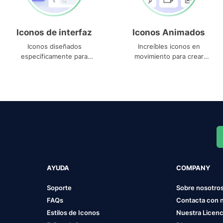
Iconos de interfaz
Iconos Animados
Iconos diseñados
Increíbles iconos en
específicamente para
movimiento para crear
interfaces
proyectos dinámicos
AYUDA
COMPANY
Soporte
Sobre nosotro
FAQs
Contacta con 
Estilos de Iconos
Nuestra Licenc