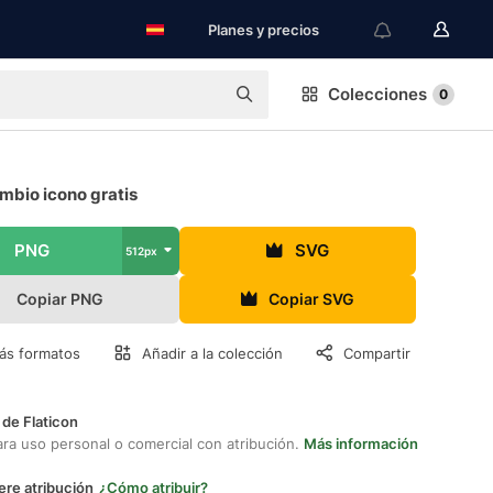
Planes y precios
Colecciones
0
mbio icono gratis
PNG
SVG
512px
Copiar PNG
Copiar SVG
ás formatos
Añadir a la colección
Compartir
 de Flaticon
ara uso personal o comercial con atribución.
Más información
ere atribución
¿Cómo atribuir?