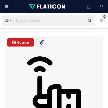
0
Guardar