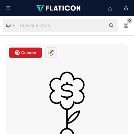
0
Guardar