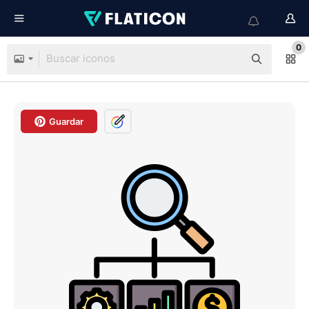
0
Guardar