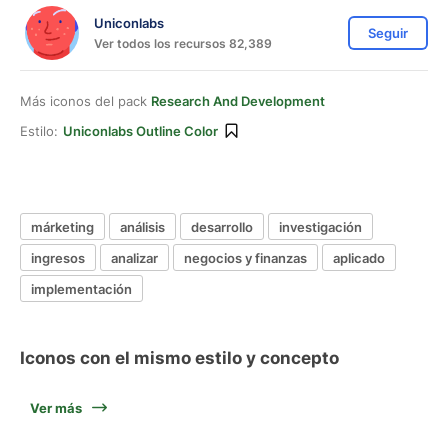
Uniconlabs
Seguir
Ver todos los recursos 82,389
Más iconos del pack
Research And Development
Estilo:
Uniconlabs Outline Color
márketing
análisis
desarrollo
investigación
ingresos
analizar
negocios y finanzas
aplicado
implementación
Iconos con el mismo estilo y concepto
Ver más