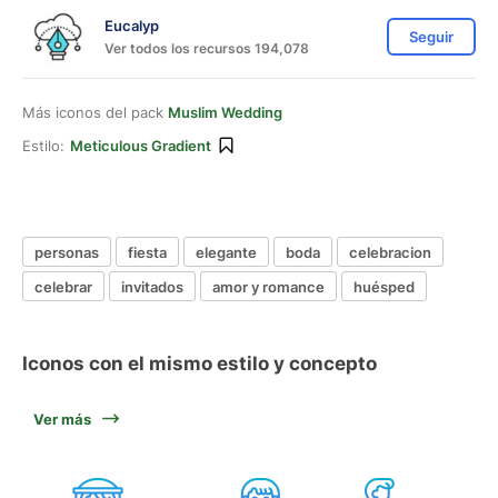
Eucalyp
Seguir
Ver todos los recursos 194,078
Más iconos del pack
Muslim Wedding
Estilo:
Meticulous Gradient
personas
fiesta
elegante
boda
celebracion
celebrar
invitados
amor y romance
huésped
Iconos con el mismo estilo y concepto
Ver más