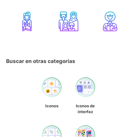
Buscar en otras categorías
Iconos
Iconos de
interfaz