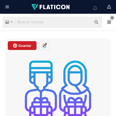
0
Guardar