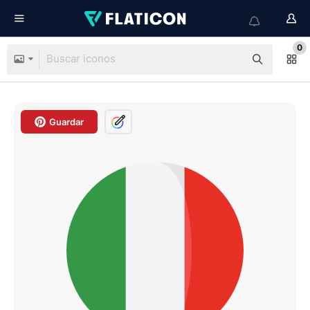
0
Guardar