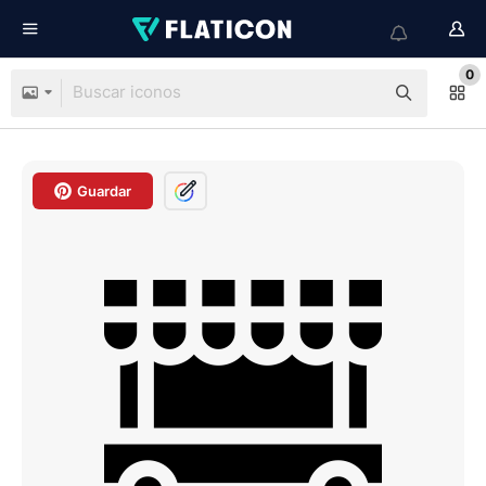
0
Guardar