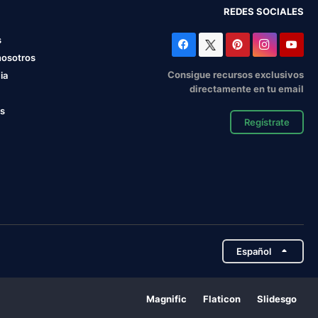
REDES SOCIALES
s
nosotros
Consigue recursos exclusivos
ia
directamente en tu email
os
Regístrate
Español
Magnific
Flaticon
Slidesgo