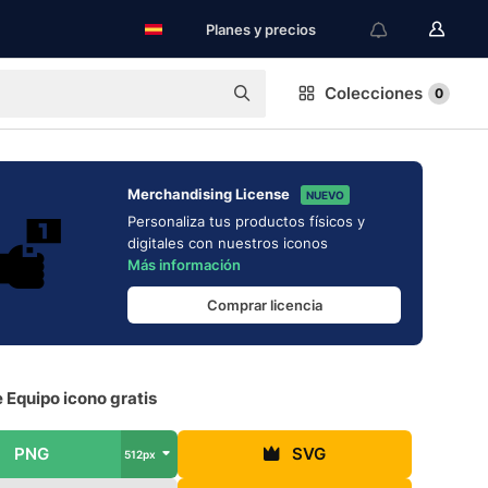
Planes y precios
Colecciones
0
Merchandising License
NUEVO
Personaliza tus productos físicos y
digitales con nuestros iconos
Más información
Comprar licencia
 Equipo icono gratis
PNG
SVG
512px