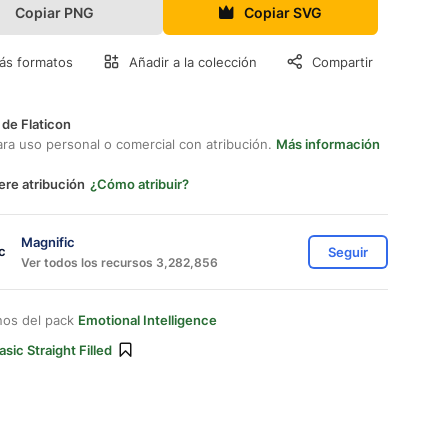
Copiar PNG
Copiar SVG
ás formatos
Añadir a la colección
Compartir
 de Flaticon
ara uso personal o comercial con atribución.
Más información
ere atribución
¿Cómo atribuir?
Magnific
Seguir
Ver todos los recursos 3,282,856
nos del pack
Emotional Intelligence
asic Straight Filled