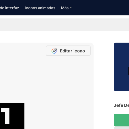
de interfaz
Iconos animados
Más
Editar icono
Jefe De