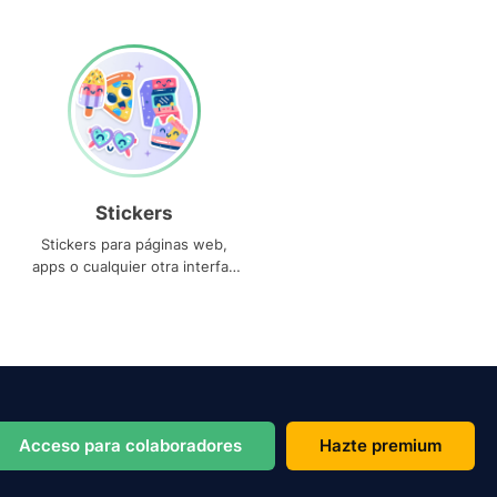
Stickers
Stickers para páginas web,
apps o cualquier otra interfaz
que necesites
Acceso para colaboradores
Hazte premium