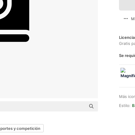
M
Licencia
Gratis p
Se requi
Más ico
Estilo:
B
portes y competición