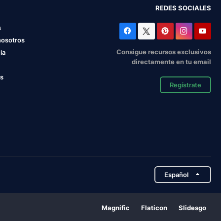
REDES SOCIALES
s
nosotros
Consigue recursos exclusivos
ia
directamente en tu email
os
Regístrate
Español
Magnific
Flaticon
Slidesgo