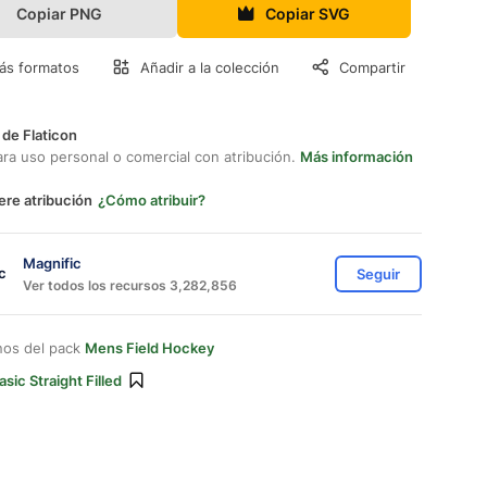
Copiar PNG
Copiar SVG
ás formatos
Añadir a la colección
Compartir
 de Flaticon
ara uso personal o comercial con atribución.
Más información
ere atribución
¿Cómo atribuir?
Magnific
Seguir
Ver todos los recursos 3,282,856
nos del pack
Mens Field Hockey
asic Straight Filled