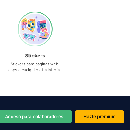
Stickers
Stickers para páginas web,
apps o cualquier otra interfaz
que necesites
Acceso para colaboradores
Hazte premium