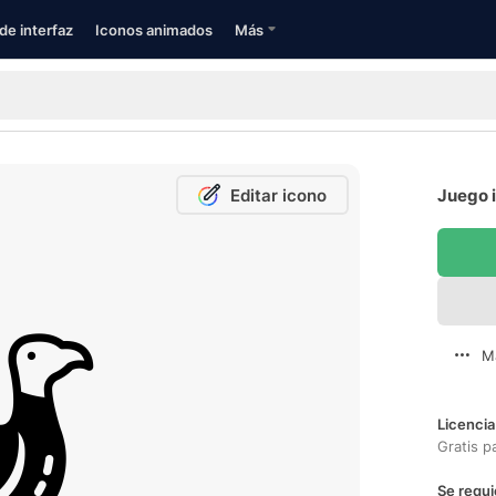
de interfaz
Iconos animados
Más
Editar icono
Juego i
M
Licencia
Gratis p
Se requi