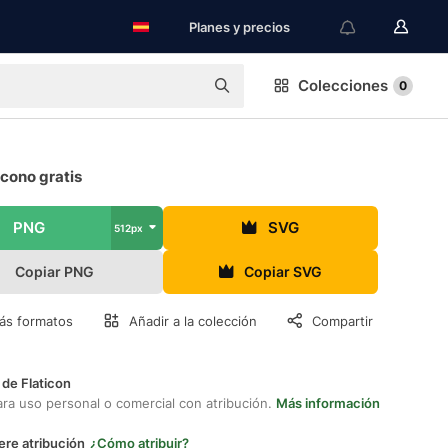
Planes y precios
Colecciones
0
cono gratis
PNG
SVG
512px
Copiar PNG
Copiar SVG
ás formatos
Añadir a la colección
Compartir
 de Flaticon
ara uso personal o comercial con atribución.
Más información
ere atribución
¿Cómo atribuir?