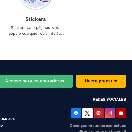
Stickers
Stickers para páginas web,
apps o cualquier otra interfaz
que necesites
Acceso para colaboradores
Hazte premium
REDES SOCIALES
s
nosotros
Consigue recursos exclusivos
ia
directamente en tu email