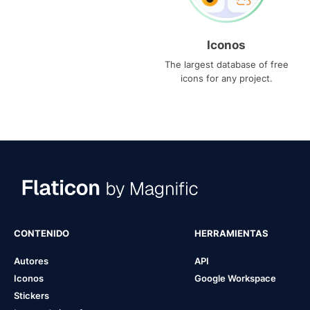
Iconos
The largest database of free
icons for any project.
CONTENIDO
HERRAMIENTAS
Autores
API
Iconos
Google Workspace
Stickers