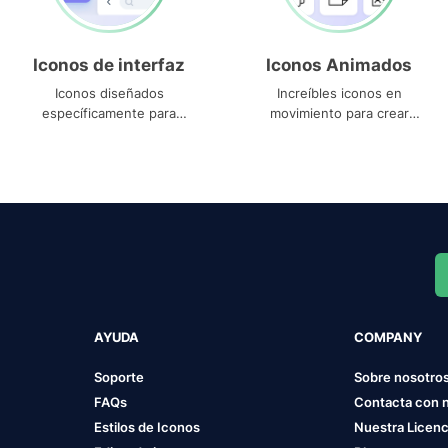
Iconos de interfaz
Iconos Animados
Iconos diseñados
Increíbles iconos en
específicamente para
movimiento para crear
interfaces
proyectos dinámicos
AYUDA
COMPANY
Soporte
Sobre nosotro
FAQs
Contacta con 
Estilos de Iconos
Nuestra Licenc