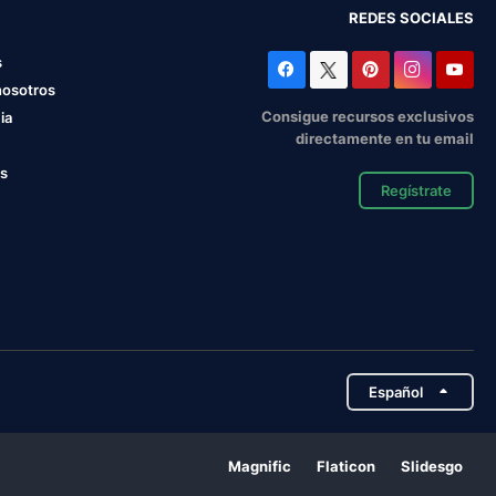
REDES SOCIALES
s
nosotros
Consigue recursos exclusivos
ia
directamente en tu email
os
Regístrate
Español
Magnific
Flaticon
Slidesgo