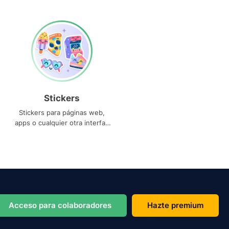
Stickers
Stickers para páginas web,
apps o cualquier otra interfaz
que necesites
Acceso para colaboradores
Hazte premium