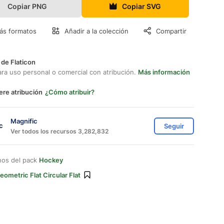
Copiar PNG
Copiar SVG
ás formatos
Añadir a la colección
Compartir
 de Flaticon
ara uso personal o comercial con atribución.
Más información
ere atribución
¿Cómo atribuir?
Magnific
Seguir
Ver todos los recursos 3,282,832
nos del pack
Hockey
eometric Flat Circular Flat