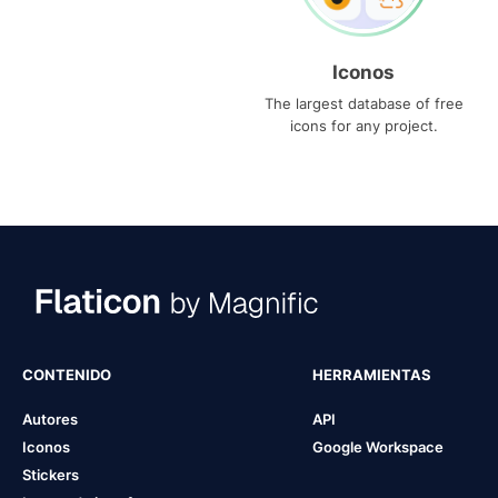
Iconos
The largest database of free
icons for any project.
CONTENIDO
HERRAMIENTAS
Autores
API
Iconos
Google Workspace
Stickers