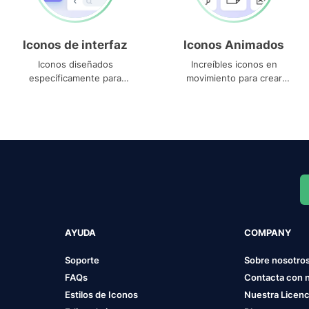
Iconos de interfaz
Iconos Animados
Iconos diseñados
Increíbles iconos en
específicamente para
movimiento para crear
interfaces
proyectos dinámicos
AYUDA
COMPANY
Soporte
Sobre nosotro
FAQs
Contacta con 
Estilos de Iconos
Nuestra Licenc