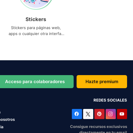
Stickers
Stickers para páginas web,
apps o cualquier otra interfaz
que necesites
Acceso para colaboradores
Hazte premium
REDES SOCIALES
s
nosotros
Consigue recursos exclusivos
ia
directamente en tu email