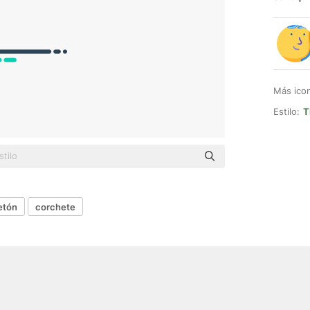
Más ico
Estilo:
T
etón
corchete