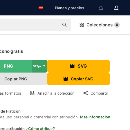
Planes y precios
Colecciones
0
cono gratis
PNG
SVG
512px
Copiar PNG
Copiar SVG
ás formatos
Añadir a la colección
Compartir
 de Flaticon
ara uso personal o comercial con atribución.
Más información
ere atribución
¿Cómo atribuir?