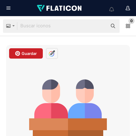
0
Guardar