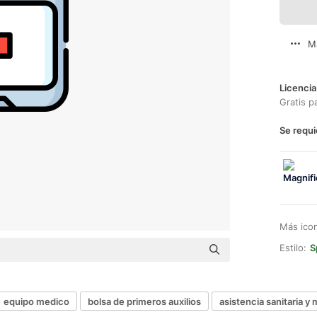
M
Licencia
Gratis p
Se requi
Más ico
Estilo:
S
equipo medico
bolsa de primeros auxilios
asistencia sanitaria y