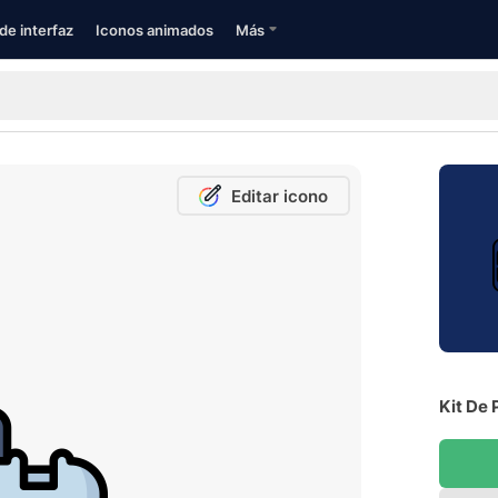
de interfaz
Iconos animados
Más
Editar icono
Kit De 