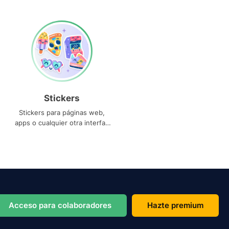
Stickers
Stickers para páginas web,
apps o cualquier otra interfaz
que necesites
Acceso para colaboradores
Hazte premium