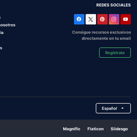
REDES SOCIALES
s
nosotros
Consigue recursos exclusivos
ia
directamente en tu email
os
Regístrate
Español
Magnific
Flaticon
Slidesgo