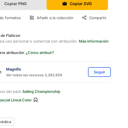
Copiar PNG
Copiar SVG
ás formatos
Añadir a la colección
Compartir
 de Flaticon
ara uso personal o comercial con atribución.
Más información
ere atribución
¿Cómo atribuir?
Magnific
Seguir
Ver todos los recursos 3,282,856
nos del pack
Sailing Championship
pecial Lineal Color
 médica