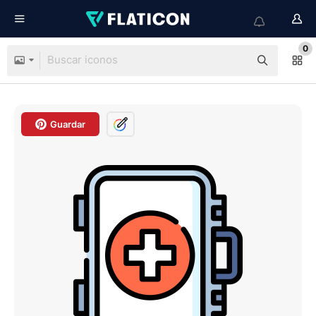
0
Guardar