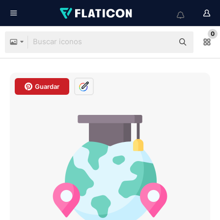
0
Guardar