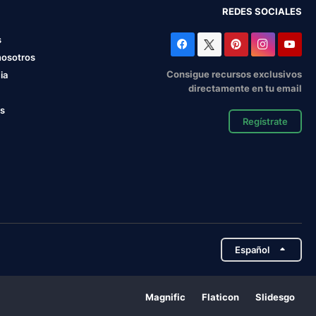
REDES SOCIALES
s
nosotros
Consigue recursos exclusivos
ia
directamente en tu email
os
Regístrate
Español
Magnific
Flaticon
Slidesgo