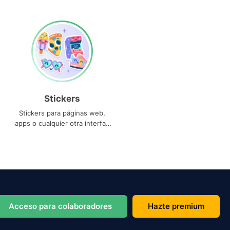
Stickers
Stickers para páginas web,
apps o cualquier otra interfaz
que necesites
Acceso para colaboradores
Hazte premium