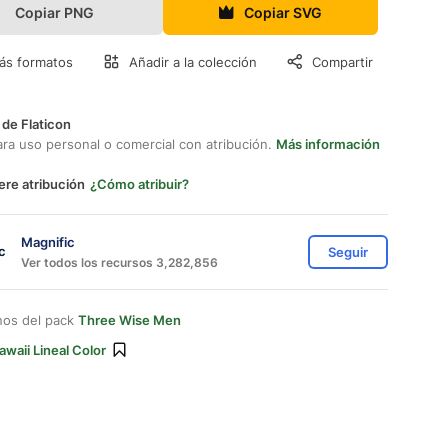
Copiar PNG
Copiar SVG
ás formatos
Añadir a la colección
Compartir
 de Flaticon
ara uso personal o comercial con atribución.
Más información
ere atribución
¿Cómo atribuir?
Magnific
Seguir
Ver todos los recursos 3,282,856
nos del pack
Three Wise Men
awaii Lineal Color