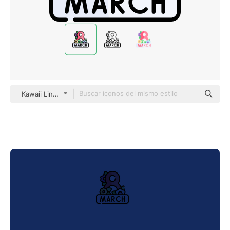
Kawaii Lineal color