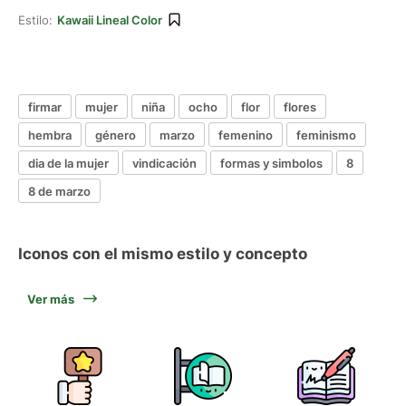
Estilo:
Kawaii Lineal Color
firmar
mujer
niña
ocho
flor
flores
hembra
género
marzo
femenino
feminismo
dia de la mujer
vindicación
formas y simbolos
8
8 de marzo
Iconos con el mismo estilo y concepto
Ver más