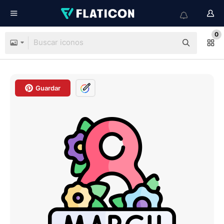
0
Guardar