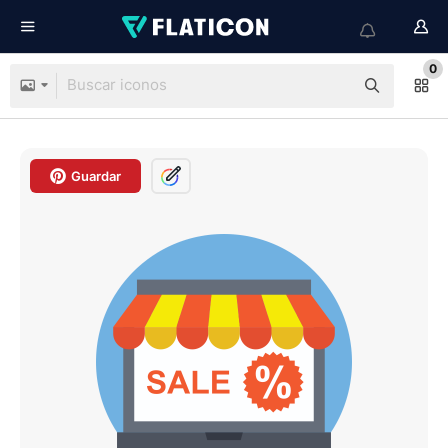
0
Guardar